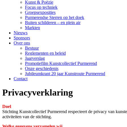
Kunst & Poëzie
Focus op techniek
Groepsexposities
Purmerendse Sterren op het doek
Buiten schilderen – en plein air
Markten
Nieuws
Sponsors
Over ons
Bestuur
Reglementen en beleid
Jaarverslag
Promotiefilm Kunstcollectief Purmerend
Onze geschiedenis
Jubileumkrant 20 jaar Kunstroute Purmerend
Contact
Privacyverklaring
Doel
Stichting Kunstcollectief Purmerend respecteert de privacy van kunst
activiteiten van de stichting.
Welke gegevens verzamelen wij